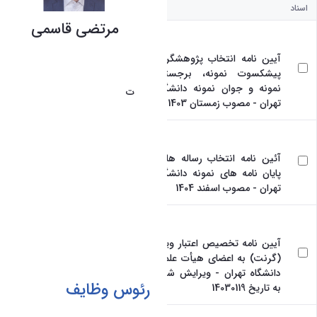
اسناد
مرتضی قاسمی
رئیس واحد امور پژوهشی و ارتباط
با صنعت/جامعه دانشکده
آیین نامه انتخاب پژوهشگران
پیشکسوت نمونه، برجسته،
کارشناسی­ ارشد رشت
ت
حصیلات:
نمونه و جوان نمونه دانشگاه
مترجمی زبان آلمانی
تهران - مصوب زمستان 1403
دبیر ارزیابی فعالیت­ه
شرح
پژوهشی اعضای هیأ
وظایف:
علمی دانشکده و ...
تلفن:
61119026 - 88025003
آئین نامه انتخاب رساله ها -
ایمیل:
ghassemi@ut.ac.ir
پایان نامه های نمونه دانشگاه
محل
طبقه سوم، اتاق 312
تهران - مصوب اسفند 1404
استقرار:
رئوس وظایف
آیین نامه تخصیص اعتبار ویژه
(گرنت) به اعضای هیأت علمی
دانشگاه تهران - ویرایش شده
بررسی و امتیازدهی به
به تاریخ 14030119
فعالیت‌­های پژوهشی اعضای
هیأت علمی دانشکده که در