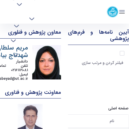
راهنما
دانشکده زبان‌ها و ادبیات خارجی
درباره دانشکده
دانشگاه تهران
آموزش
پژوهش
پژوهش و فناوری - ffll- دانشکده زبانها و ادبیات
آیین نامه‌ها و فرم‌های
معاون پژوهش و فناوری
بین الملل
خارجی
پژوهشی
دانشجویی و فرهنگی
مریم سلطا
آیتم ها را انتخاب کنید
شهدتاج بیاد
دانشیار
فیلتر کردن و مرتب سازی
تلفن تماس
02161119081
ایمیل
:
sbeyad@ut.ac.ir
معاونت پژوهش و فناوری
صفحه اصلی
نام
کاربر انتخاب شده