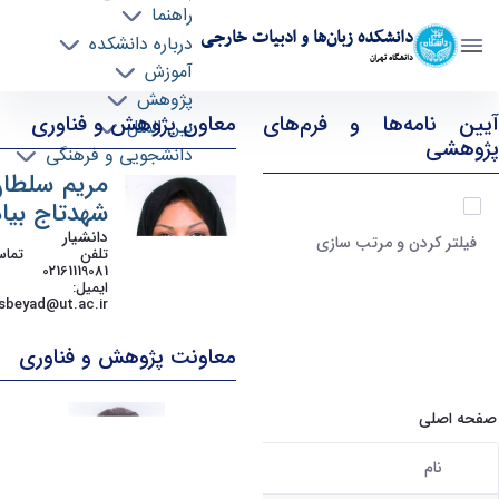
راهنما
دانشکده زبان‌ها و ادبیات خارجی
درباره دانشکده
دانشگاه تهران
آموزش
پژوهش
پژوهش و فناوری - ffll- دانشکده زبانها و ادبیات
آیین نامه‌ها و فرم‌های
معاون پژوهش و فناوری
بین الملل
خارجی
پژوهشی
دانشجویی و فرهنگی
مریم سلطا
آیتم ها را انتخاب کنید
شهدتاج بیاد
دانشیار
فیلتر کردن و مرتب سازی
تلفن تماس
02161119081
ایمیل
:
sbeyad@ut.ac.ir
معاونت پژوهش و فناوری
صفحه اصلی
نام
کاربر انتخاب شده