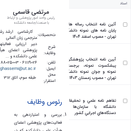
اسناد
مرتضی قاسمی
رئیس واحد امور پژوهشی و ارتباط
با صنعت/جامعه دانشکده
آئین نامه انتخاب رساله ها -
پایان نامه های نمونه دانشگاه
کارشناسی­ ارشد رشت
ت
حصیلات:
تهران - مصوب اسفند 1404
مترجمی زبان آلمانی
دبیر ارزیابی فعالیت­ه
شرح
پژوهشی اعضای هیأ
وظایف:
علمی دانشکده و ...
آیین نامه انتخاب پژوهشگران
تلفن:
61119026 - 88025003
پیشکسوت نمونه، برجسته،
ایمیل:
ghassemi@ut.ac.ir
نمونه و جوان نمونه دانشگاه
محل
طبقه سوم، اتاق 312
تهران - مصوب زمستان 1403
استقرار:
رئوس وظایف
تفاهم نامه علمي و تحقيقاتي
دانشگاه با سازمان‌ها و
دستگاه‌هاي اجرايي كشور
بررسی و امتیازدهی به
فعالیت‌­های پژوهشی اعضای
هیأت علمی دانشکده که در