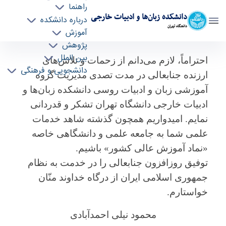
راهنما
دانشکده زبان‌ها و ادبیات خارجی
درباره دانشکده
دانشگاه تهران
آموزش
پژوهش
حکم تقدیر و تشکر از جناب آقای دکتر علی مداینی
بین الملل
احتراماً، لازم می‌دانم از زحمات و تلاش‌های
دانشجویی و فرهنگی
اول در زمان تصدی مدیریت گروه آموزشی زبان و
ارزنده جنابعالی در مدت تصدی مدیریت گروه
ادبیات روسی دانشکده زبانها و ادبیات خارجی -
آموزشی زبان و ادبیات روسی دانشکده زبان‌ها و
ffll- دانشکده زبانها و ادبیات خارجی
ادبیات خارجی دانشگاه تهران تشکر و قدردانی
نمایم. امیدواریم همچون گذشته شاهد خدمات
علمی شما به جامعه علمی و دانشگاهی خاصه
«نماد آموزش عالی کشور» باشیم.
توفیق روزافزون جنابعالی را در خدمت به نظام
جمهوری اسلامی ایران از درگاه خداوند منّان
خواستارم.
محمود نیلی احمدآبادی