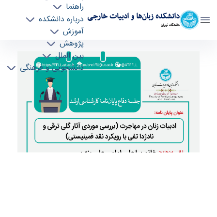
راهنما
دانشکده زبان‌ها و ادبیات خارجی
درباره دانشکده
دانشگاه تهران
آموزش
پژوهش
خانم ساچلی امامی علی بنه سی - ffll- دانشکده
بین الملل
دانشجویی و فرهنگی
زبانها و ادبیات خارجی