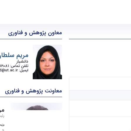
معاون پژوهش و فناوری
مریم سلطان
دانشیار
تلفن تماس
: 02161119081
ایمیل
: msbeyad@ut.ac.ir
معاونت پژوهش و فناوری
مر
رئی
ت
ح