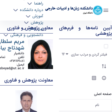
راهنما
دانشکده زبان‌ها و ادبیات خارجی
درباره دانشکده
دانشگاه تهران
آموزش
پژوهش
پژوهش و فناوری - ffll- دانشکده زبانها و ادبیات
آیین نامه‌ها و فرم‌های
معاون پژوهش و فناوری
بین الملل
خارجی
پژوهشی
دانشجویی و فرهنگی
مریم سلطا
آیتم ها را انتخاب کنید
شهدتاج بیاد
دانشیار
فیلتر کردن و مرتب سازی
تلفن تماس
02161119081
ایمیل
:
sbeyad@ut.ac.ir
معاونت پژوهش و فناوری
صفحه اصلی
نام
کاربر انتخاب شده