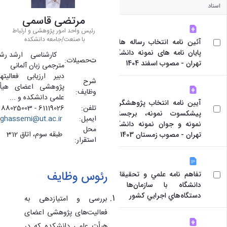
اسناد
مرتضی قاسمی
رئیس واحد امور پژوهشی و ارتباط
با صنعت/جامعه دانشکده
آئین نامه انتخاب رساله ها -
پایان نامه های نمونه دانشگاه
کارشناسی­ ارشد رشت
ت
حصیلات:
تهران - مصوب اسفند 1404
مترجمی زبان آلمانی
دبیر ارزیابی فعالیت­ه
شرح
پژوهشی اعضای هیأ
وظایف:
علمی دانشکده و ...
آیین نامه انتخاب پژوهشگران
تلفن:
61119026 - 88025003
پیشکسوت نمونه، برجسته،
ایمیل:
ghassemi@ut.ac.ir
نمونه و جوان نمونه دانشگاه
محل
طبقه سوم، اتاق 312
تهران - مصوب زمستان 1403
استقرار:
رئوس وظایف
تفاهم نامه علمي و تحقيقاتي
دانشگاه با سازمان‌ها و
دستگاه‌هاي اجرايي كشور
بررسی و امتیازدهی به
فعالیت‌­های پژوهشی اعضای
هیأت علمی دانشکده که در