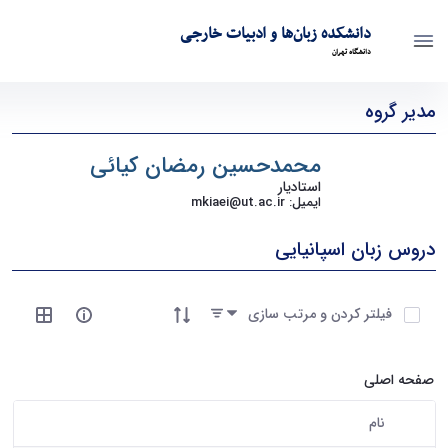
دانشکده زبان‌ها و ادبیات خارجی
دانشگاه تهران
گروه زبان‌ها و ادبیات رومانس - ffll- دانشکده زبانها و ادبیات خارجی
مدیر گروه
محمدحسین رمضان کیائی
استادیار
ایمیل
: mkiaei@ut.ac.ir
دروس زبان اسپانیایی
آیتم ها را انتخاب کنید
فیلتر کردن و مرتب سازی